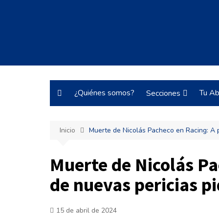
Saltar
al
contenido
¿Quiénes somos?
Tu Ab
Secciones
Justo y Necesario
Inicio
Muerte de Nicolás Pacheco en Racing: A p
Historias de Burrocra
Tecnología
Muerte de Nicolás Pa
ARBA
de nuevas pericias p
Pateando Tribunales
Laboral
15 de abril de 2024