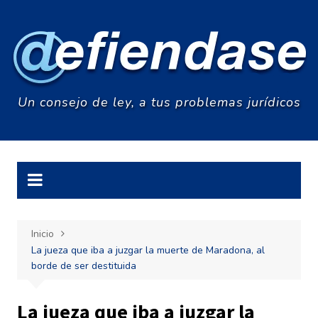
Saltar
al
contenido
Un consejo de ley, a tus problemas jurídicos
Inicio
La jueza que iba a juzgar la muerte de Maradona, al
borde de ser destituida
La jueza que iba a juzgar la