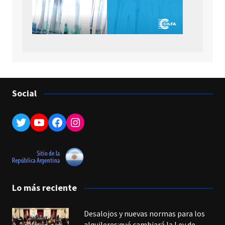
Social
Twitter
YouTube
Facebook
Instagram
Lo más reciente
Desalojos y nuevas normas para los
alquileres:qué cambiará la Ley de