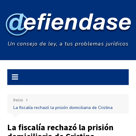
Saltar
al
contenido
Un consejo de ley, a tus problemas jurídicos
Inicio
La fiscalía rechazó la prisión domiciliaria de Cristina
La fiscalía rechazó la prisión