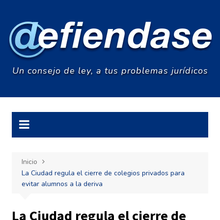
Saltar
al
contenido
Un consejo de ley, a tus problemas jurídicos
Inicio
La Ciudad regula el cierre de colegios privados para
evitar alumnos a la deriva
La Ciudad regula el cierre de