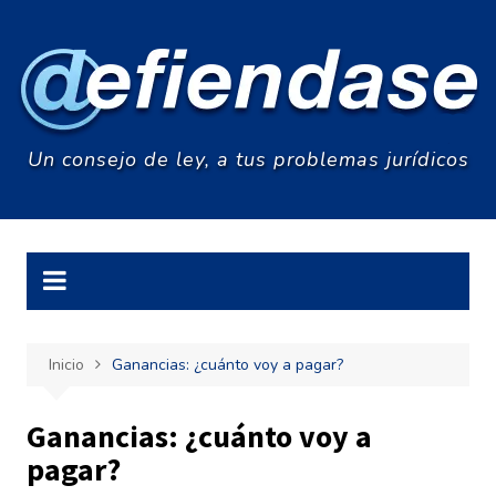
Saltar
al
contenido
Un consejo de ley, a tus problemas jurídicos
Inicio
Ganancias: ¿cuánto voy a pagar?
Ganancias: ¿cuánto voy a
pagar?