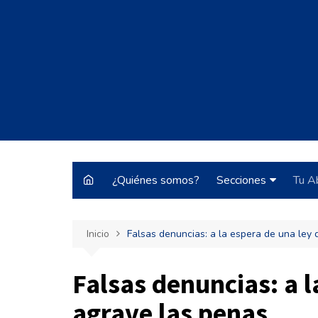
Saltar
al
contenido
¿Quiénes somos?
Secciones
Tu A
Justo y Necesario
Inicio
Falsas denuncias: a la espera de una ley
Historias de Burrocr
Tecnología
Falsas denuncias: a l
ARBA
agrave las penas
Pateando Tribunale