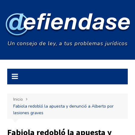
Saltar
al
contenido
Un consejo de ley, a tus problemas jurídicos
Inicio
Fabiola redobló la apuesta y denunció a Alberto por
lesiones graves
Fabiola redobló la apuesta y