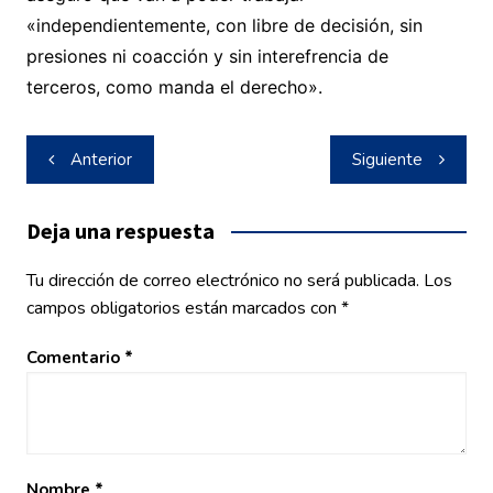
«independientemente, con libre de decisión, sin
presiones ni coacción y sin interefrencia de
terceros, como manda el derecho».
Navegación
Anterior
Siguiente
de
entradas
Deja una respuesta
Tu dirección de correo electrónico no será publicada.
Los
campos obligatorios están marcados con
*
Comentario
*
Nombre
*