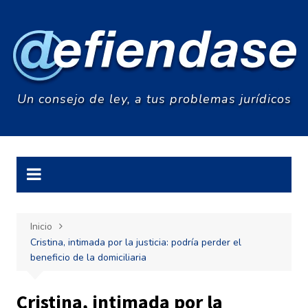
Saltar
al
contenido
Un consejo de ley, a tus problemas jurídicos
Inicio
Cristina, intimada por la justicia: podría perder el
beneficio de la domiciliaria
Cristina, intimada por la