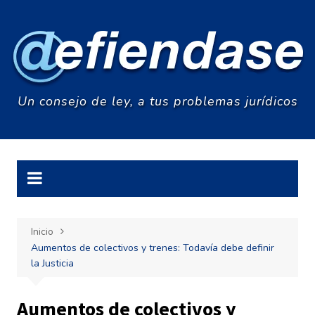
Saltar
al
contenido
Un consejo de ley, a tus problemas jurídicos
Inicio
Aumentos de colectivos y trenes: Todavía debe definir
la Justicia
Aumentos de colectivos y