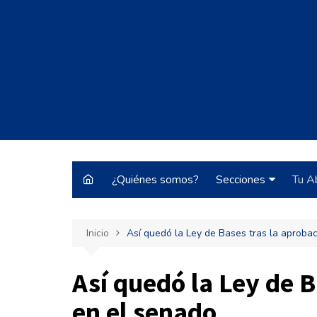
Saltar
al
contenido
¿Quiénes somos?
Secciones
Tu A
Justo y Necesario
Inicio
Así quedó la Ley de Bases tras la aproba
Historias de Burrocr
Tecnología
Así quedó la Ley de B
ARBA
en el senado
Pateando Tribunale