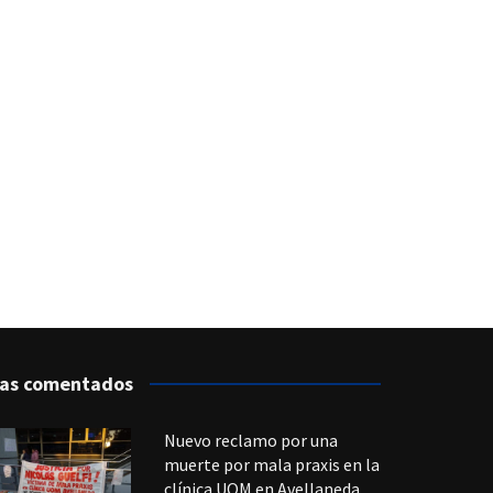
as comentados
Nuevo reclamo por una
muerte por mala praxis en la
clínica UOM en Avellaneda