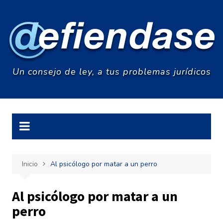
Saltar
al
contenido
Un consejo de ley, a tus problemas jurídicos
Inicio
Al psicólogo por matar a un perro
Al psicólogo por matar a un
perro