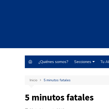
Saltar
al
contenido
¿Quiénes somos?
Secciones
Tu A
Justo y Necesario
Inicio
5 minutos fatales
Historias de Burrocr
Tecnología
5 minutos fatales
ARBA
Pateando Tribunale