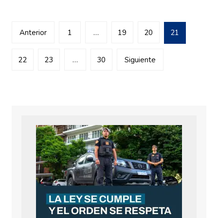
Navegación
Anterior
1
…
19
20
21
de
entradas
22
23
…
30
Siguiente